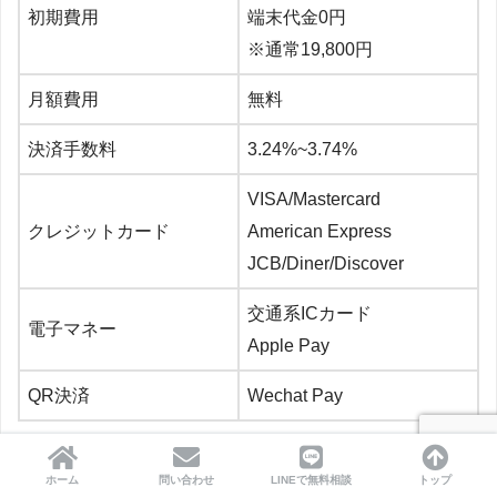
初期費用
端末代金0円
※通常19,800円
月額費用
無料
決済手数料
3.24%~3.74%
VISA/Mastercard
クレジットカード
American Express
JCB/Diner/Discover
交通系ICカード
電子マネー
Apple Pay
QR決済
Wechat Pay
STORES決済は持ち運びもできruので屋外での決済やイ
ベント時や移動販売でも使用可能です。
個人事業主や小規
ホーム
問い合わせ
LINEで無料相談
トップ