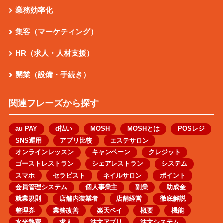
業務効率化
集客（マーケティング）
HR（求人・人材支援）
開業（設備・手続き）
関連フレーズから探す
au PAY
d払い
MOSH
MOSHとは
POSレジ
SNS運用
アプリ比較
エステサロン
オンラインレッスン
キャンペーン
クレジット
ゴーストレストラン
シェアレストラン
システム
スマホ
セラピスト
ネイルサロン
ポイント
会員管理システム
個人事業主
副業
助成金
就業規則
店舗内装業者
店舗経営
徹底解説
整理券
業務改善
楽天ペイ
概要
機能
水光熱費
求人
注文アプリ
注文システム