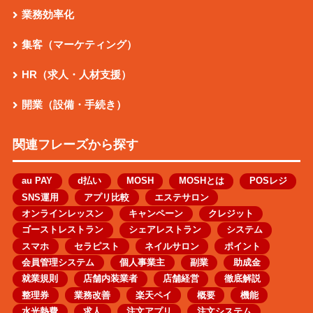
業務効率化
集客（マーケティング）
HR（求人・人材支援）
開業（設備・手続き）
関連フレーズから探す
au PAY
d払い
MOSH
MOSHとは
POSレジ
SNS運用
アプリ比較
エステサロン
オンラインレッスン
キャンペーン
クレジット
ゴーストレストラン
シェアレストラン
システム
スマホ
セラピスト
ネイルサロン
ポイント
会員管理システム
個人事業主
副業
助成金
就業規則
店舗内装業者
店舗経営
徹底解説
整理券
業務改善
楽天ペイ
概要
機能
水光熱費
求人
注文アプリ
注文システム