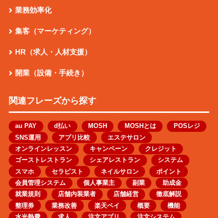
業務効率化
集客（マーケティング）
HR（求人・人材支援）
開業（設備・手続き）
関連フレーズから探す
au PAY
d払い
MOSH
MOSHとは
POSレジ
SNS運用
アプリ比較
エステサロン
オンラインレッスン
キャンペーン
クレジット
ゴーストレストラン
シェアレストラン
システム
スマホ
セラピスト
ネイルサロン
ポイント
会員管理システム
個人事業主
副業
助成金
就業規則
店舗内装業者
店舗経営
徹底解説
整理券
業務改善
楽天ペイ
概要
機能
水光熱費
求人
注文アプリ
注文システム